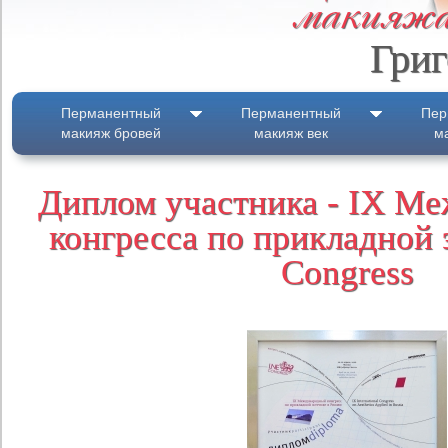
макияжа
Гри
Перманентный
Перманентный
Пер
макияж бровей
макияж век
м
Диплом участника - IX М
конгресса по прикладной 
Congress